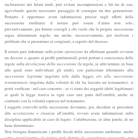
inclinazioni dei futuri eredi, può evitare incomprensioni e liti tra di essi,
agevolando questo necessario passaggio di consegne tra due generazioni.
Pertanto è opportuno avere informazioni precise sugli effetti della
successione ereditaria: il notaio può essere d’aiuto non solo,
preventivamente, per fornire consigli a chi vuole che la propria successione
segua determinate regole, ma anche, successivamente, per risolvere i
problemi che si presentano ai congiunti, a seguito del decesso.
Il notaio può informare sulle
prime operazioni
da effettuare quando avviene
un decesso e, quanto ai profili patrimoniali, potrà portare a conoscenza delle
regole sulla
devoluzione della successione
(le regole, in altri termini, in base
alle quali sono individuati gli eredi), con particolare riferimento alla
successione legittima
(regolata solo dalla legge), e/o
alla successione
testamentaria
(regolata dalla volontà di chi ha lasciato un testamento); si
potrà verificare - nel caso concreto - se vi siano dei soggetti (detti legittimari)
ai quali la legge riserva in ogni caso una parte dell’eredità, anche in
contrasto con la volontà espressa nel testamento.
I soggetti coinvolti nella successione dovranno, poi, decidere se procedere
alla
accettazione o rinunzia
all’eredità, ovvero avere informazioni sulla
disciplina applicabile in caso di legato: l’attribuzione, in altre parole, di un
bene determinato.
Non bisogna dimenticare i profili fiscali della successione ereditaria: anche
sotto quest’aspetto, il notaio può fornire la consulenza necessaria per