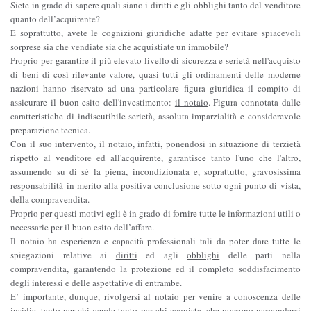
Siete in grado di sapere quali siano i diritti e gli obblighi tanto del venditore
quanto dell’acquirente?
E soprattutto, avete le cognizioni giuridiche adatte per evitare spiacevoli
sorprese sia che vendiate sia che acquistiate un immobile?
Proprio per garantire il più elevato livello di sicurezza e serietà nell'acquisto
di beni di così rilevante valore, quasi tutti gli ordinamenti delle moderne
nazioni hanno riservato ad una particolare figura giuridica il compito di
assicurare il buon esito dell'investimento:
il notaio
. Figura connotata dalle
caratteristiche di indiscutibile serietà, assoluta imparzialità e considerevole
preparazione tecnica.
Con il suo intervento, il notaio, infatti, ponendosi in situazione di terzietà
rispetto al venditore ed all'acquirente, garantisce tanto l'uno che l'altro,
assumendo su di sé la piena, incondizionata e, soprattutto, gravosissima
responsabilità in merito alla positiva conclusione sotto ogni punto di vista,
della compravendita.
Proprio per questi motivi egli è in grado di fornire tutte le informazioni utili o
necessarie per il buon esito dell’affare.
Il notaio ha esperienza e capacità professionali tali da poter dare tutte le
spiegazioni relative ai
diritti
ed agli
obblighi
delle parti nella
compravendita, garantendo la protezione ed il completo soddisfacimento
degli interessi e delle aspettative di entrambe.
E’ importante, dunque, rivolgersi al notaio per venire a conoscenza delle
insidie
, tanto per chi vende tanto per chi acquista, che possono nascondersi