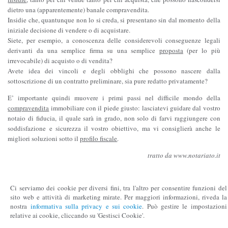
dietro una (apparentemente) banale compravendita.
Insidie che, quantunque non lo si creda, si presentano sin dal momento della
iniziale decisione di vendere o di acquistare.
Siete, per esempio, a conoscenza delle considerevoli conseguenze legali
derivanti da una semplice firma su una semplice
proposta
(per lo più
irrevocabile) di acquisto o di vendita?
Avete idea dei vincoli e degli obblighi che possono nascere dalla
sottoscrizione di un contratto preliminare, sia pure redatto privatamente?
E’ importante quindi muovere i primi passi nel difficile mondo della
compravendita
immobiliare con il piede giusto: lasciatevi guidare dal vostro
notaio di fiducia, il quale sarà in grado, non solo di farvi raggiungere con
soddisfazione e sicurezza il vostro obiettivo, ma vi consiglierà anche le
migliori soluzioni sotto il
profilo fiscale
.
tratto da www.notariato.it
Ci serviamo dei cookie per diversi fini, tra l'altro per consentire funzioni del
sito web e attività di marketing mirate. Per maggiori informazioni, riveda la
Studio Notarile D'Auria
nostra
informativa sulla privacy e sui cookie
. Può gestire le impostazioni
mdauria@notariato.it
relative ai cookie, cliccando su 'Gestisci Cookie'.
Napoli - Via Guantai Nuovi, 16 -80133
081.552.92.92